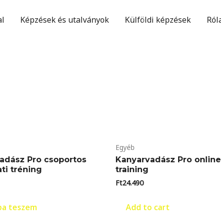
al
Képzések és utalványok
Külföldi képzések
Ról
Egyéb
adász Pro csoportos
Kanyarvadász Pro online
ti tréning
training
Ft
24.490
ba teszem
Add to cart