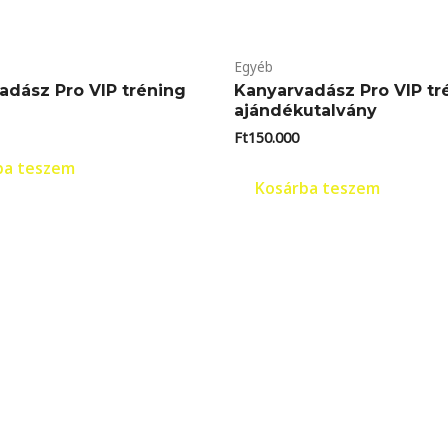
Egyéb
adász Pro VIP tréning
Kanyarvadász Pro VIP tr
ajándékutalvány
Ft
150.000
ba teszem
Kosárba teszem