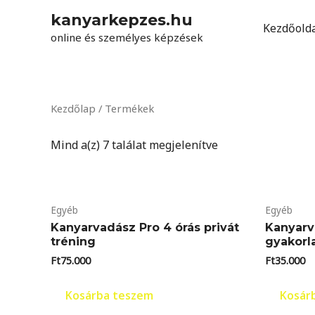
kanyarkepzes.hu
Kezdőold
online és személyes képzések
Kezdőlap
/ Termékek
Mind a(z) 7 találat megjelenítve
Egyéb
Egyéb
Kanyarvadász Pro 4 órás privát
Kanyarv
tréning
gyakorla
Ft
75.000
Ft
35.000
Kosárba teszem
Kosár