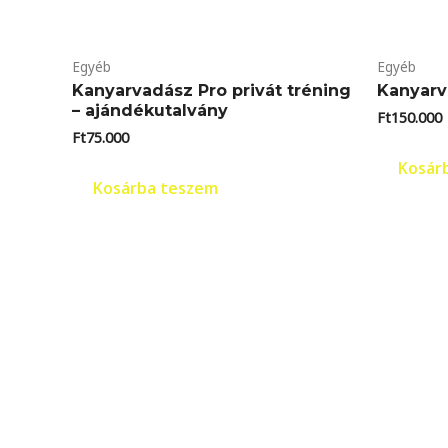
Egyéb
Egyéb
Kanyarvadász Pro privát tréning
Kanyarv
– ajándékutalvány
Ft
150.000
Ft
75.000
Kosár
Kosárba teszem