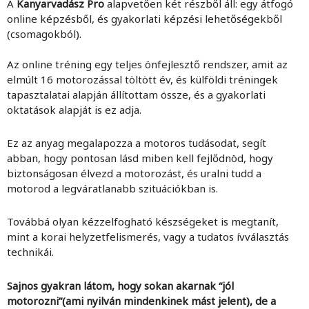
A
Kanyarvadász Pro
alapvetően két részből áll: egy átfogó
online képzésből, és gyakorlati képzési lehetőségekből
(csomagokból).
Az online tréning egy teljes önfejlesztő rendszer, amit az
elmúlt 16 motorozással töltött év, és külföldi tréningek
tapasztalatai alapján állítottam össze, és a gyakorlati
oktatások alapját is ez adja.
Ez az anyag megalapozza a motoros tudásodat, segít
abban, hogy pontosan lásd miben kell fejlődnöd, hogy
biztonságosan élvezd a motorozást, és uralni tudd a
motorod a legváratlanabb szituációkban is.
Továbbá olyan kézzelfogható készségeket is megtanít,
mint a korai helyzetfelismerés, vagy a tudatos ívválasztás
technikái.
Sajnos gyakran látom, hogy sokan akarnak “jól
motorozni”(ami nyilván mindenkinek mást jelent), de a