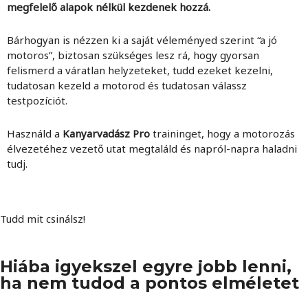
megfelelő alapok nélkül kezdenek hozzá.
Bárhogyan is nézzen ki a saját véleményed szerint “a jó
motoros”, biztosan szükséges lesz rá, hogy gyorsan
felismerd a váratlan helyzeteket, tudd ezeket kezelni,
tudatosan kezeld a motorod és tudatosan válassz
testpozíciót.
Használd a
Kanyarvadász Pro
traininget, hogy a motorozás
élvezetéhez vezető utat megtaláld és napról-napra haladni
tudj.
Tudd mit csinálsz!
Hiába igyekszel egyre jobb lenni,
ha nem tudod a pontos elméletet