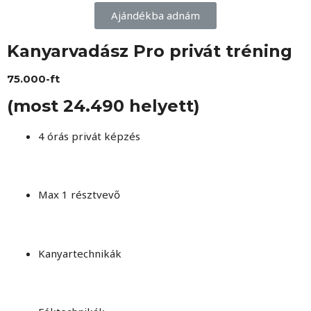
Ajándékba adnám
Kanyarvadász Pro privát tréning
75.000-ft
(most 24.490 helyett)
4 órás privát képzés
Max 1 résztvevő
Kanyartechnikák