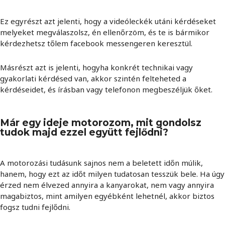
Ez egyrészt azt jelenti, hogy a videóleckék utáni kérdéseket
melyeket megválaszolsz, én ellenőrzöm, és te is bármikor
kérdezhetsz tőlem facebook messengeren keresztül.
Másrészt azt is jelenti, hogyha konkrét technikai vagy
gyakorlati kérdésed van, akkor szintén felteheted a
kérdéseidet, és írásban vagy telefonon megbeszéljük őket.
Már egy ideje motorozom, mit gondolsz
tudok majd ezzel együtt fejlődni?
A motorozási tudásunk sajnos nem a beletett időn múlik,
hanem, hogy ezt az időt milyen tudatosan tesszük bele. Ha úgy
érzed nem élvezed annyira a kanyarokat, nem vagy annyira
magabiztos, mint amilyen egyébként lehetnél, akkor biztos
fogsz tudni fejlődni.