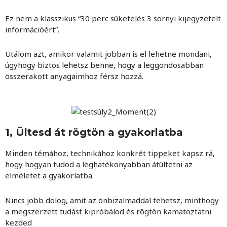
Ez nem a klasszikus “30 perc süketelés 3 sornyi kijegyzetelt
információért”.
Utálom azt, amikor valamit jobban is el lehetne mondani,
úgyhogy biztos lehetsz benne, hogy a leggondosabban
összerakott anyagaimhoz férsz hozzá.
1, Ültesd át rögtön a gyakorlatba
Minden témához, technikához konkrét tippeket kapsz rá,
hogy hogyan tudod a leghatékonyabban átültetni az
elméletet a gyakorlatba.
Nincs jobb dolog, amit az önbizalmaddal tehetsz, minthogy
a megszerzett tudást kipróbálod és rögtön kamatoztatni
kezded