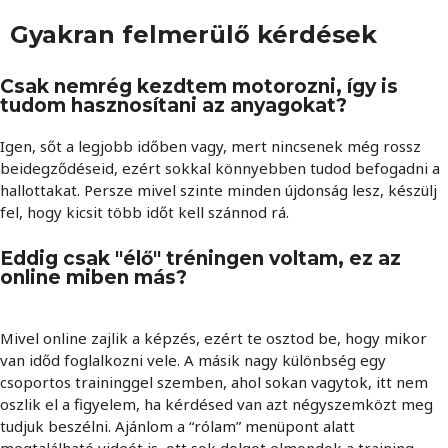
Gyakran felmerülő kérdések
Csak nemrég kezdtem motorozni, így is
tudom hasznosítani az anyagokat?
Igen, sőt a legjobb időben vagy, mert nincsenek még rossz
beidegződéseid, ezért sokkal könnyebben tudod befogadni a
hallottakat. Persze mivel szinte minden újdonság lesz, készülj
fel, hogy kicsit több időt kell szánnod rá.
Eddig csak "élő" tréningen voltam, ez az
online miben más?
Mivel online zajlik a képzés, ezért te osztod be, hogy mikor
van időd foglalkozni vele. A másik nagy különbség egy
csoportos traininggel szemben, ahol sokan vagytok, itt nem
oszlik el a figyelem, ha kérdésed van azt négyszemközt meg
tudjuk beszélni. Ajánlom a “rólam” menüpont alatt
megtalálható videót is, ott sok dolgot elmondok a training