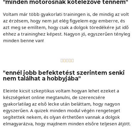
"minden motorosnak kötelezővé tenném"
Voltam már több gyakorlati trainingen is, de mindig az volt
az érzésem, hogy nem jut elég figyelem egy emberre, és
azt meg se említem, hogy csak a dolgok töredékére jut idő
ehhez a traininghez képest. Nagyon jó, egyszerűen tényleg
minden benne van!





"ennél jobb befektetést szerintem senki
nem találhat a hobbyjába"
Eleinte kicsit szkeptikus voltam hogyan lehet ezeket a
készségeket online megtanulni, de szerencsére
gyakorlatilag az első lecke után beláttam, hogy nagyon
egyszerűen. A quizek minden modul végén rengeteget
segítettek nekem, és olyan érthetően vannak a dolgok
elmagyarázva, hogy majdnem minden elsőre teljesen átjött.