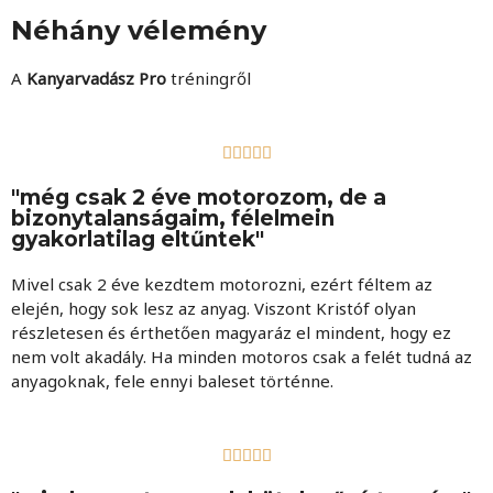
Néhány vélemény
A
Kanyarvadász Pro
tréningről





"még csak 2 éve motorozom, de a
bizonytalanságaim, félelmein
gyakorlatilag eltűntek"
Mivel csak 2 éve kezdtem motorozni, ezért féltem az
elején, hogy sok lesz az anyag. Viszont Kristóf olyan
részletesen és érthetően magyaráz el mindent, hogy ez
nem volt akadály. Ha minden motoros csak a felét tudná az
anyagoknak, fele ennyi baleset történne.




