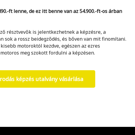
90.-ft lenne, de ez itt benne van az 54.900.-ft-os árban
ző résztvevők is jelentkezhetnek a képzésre, a
an sok a rossz beidegződés, és bőven van mit finomítani.
 kisebb motoroktól kezdve, egészen az ezres
motoros meg szokott fordulni a képzésen.
rodás képzés utalvány vásárlása