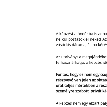
A képzést ajándékba is adha
nélkül postázok el neked. Az
vásárlás dátuma, és ha kérése
Az utalványt a megajándéko
felhasználhatja, a képzés id
Fontos, hogy ez nem egy cso
résztvevő van jelen az oktatá
órát teljes mértékben a részt
személyre szabott, privát k
A képzés nem egy elzárt pály