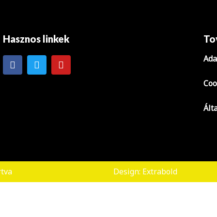
Hasznos linkek
To
Ada
Coo
Ált
rtva
Design: Extrabold