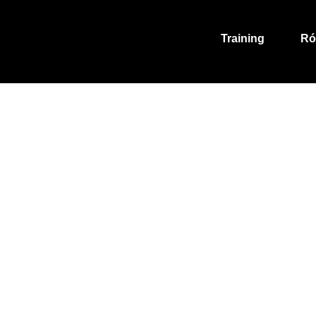
Training
Ró
dékba adnád a kép