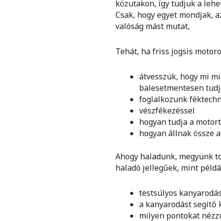
közutakon, így tudjuk a lehe
Csak, hogy egyet mondjak, az
valóság mást mutat,
Tehát, ha friss jogsis motor
átvesszük, hogy mi mi
balesetmentesen tudj
foglalkozunk féktech
vészfékezéssel
hogyan tudja a motort
hogyan állnak össze 
Ahogy haladunk, megyünk to
haladó jellegűek, mint példá
testsúlyos kanyarodás
a kanyarodást segítő 
milyen pontokat néz